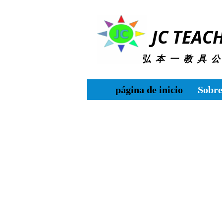
JC TEAC
弘 本 一 教 具 公
página de inicio
Sobre