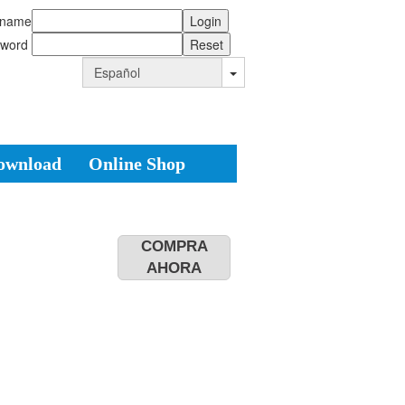
rname
sword
ownload
Online Shop
COMPRA
AHORA